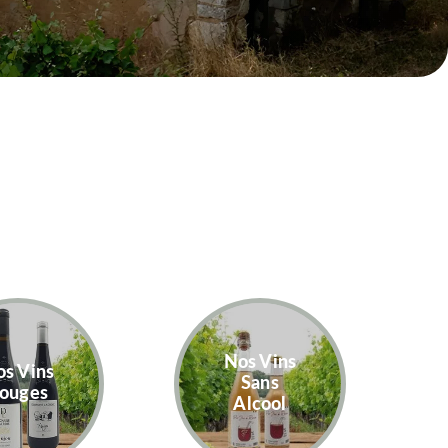
Nos Vins
s Vins
Sans
ouges
Alcool