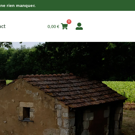
 ne rien manquer.
0
act
0,00
€