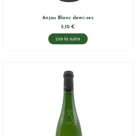
Anjou Blanc demi-sec
5,10
€
Lire la suite